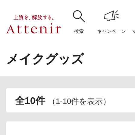
検索
キャンペーン
メイクグッズ
購入履歴
閲覧履
全10件
（
1
-
10
件を表示）
アテニア
ブランドサイ