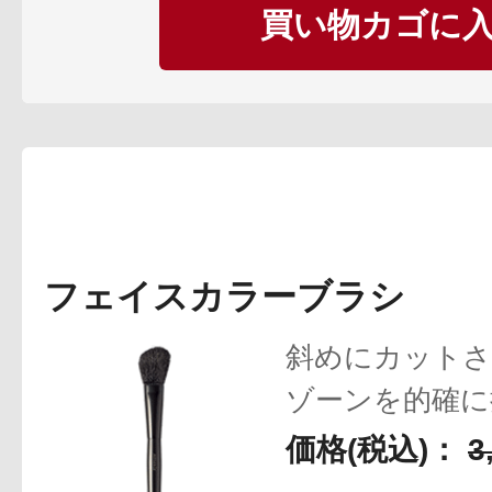
買い物カゴに
健康食品／サプリ
フェイスカラーブラシ
ファッション
斜めにカット
ゾーンを的確に
な血色感と立体
価格(税込)：
3