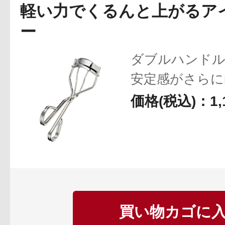
軽い力でくるんと上がるア
ー
ダブルハンドル
安定感がさらに
根元にフィット
価格(税込)：1,
なカーブ設計。
買い物カゴに