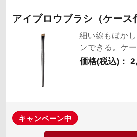
ボディケア
アイブロウブラシ（ケース
細い線もぼかし
ンできる。ケー
びにも便利。
価格(税込)：
2
スキンケア
キャンペーン中
メイクアップ