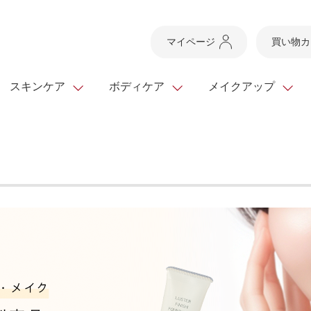
マイページ
買い物カ
スキンケア
ボディケア
メイクアップ
スキンケアTOP
スキンケアTOP
メイクアップTOP
健康食品TOP
ボディケア・ハンドケ
基礎化粧品
ベースメイク
ビューティシリーズ
ッグ
スキンクリア クレンズ
・フレグランス
ギフトサービス
ドレスリフト
ベースメイク
ビューティーセレクト
クレンジング
洗顔料
マスカラ
青汁シリーズ
オイル 専用ギフト
ら選ぶ
ヘアケア
ら選ぶ
乳液・ジェル・クリー
リップメイク
ヘルスシリーズ
キング
マスク・パック
全商品一覧
今の時季のおすすめ
paku☆chanさんの
プリマモイスト
瞳くっきりエイジ
メイクレシピ
メンズケア
お悩みから探す