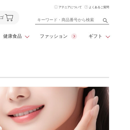
アテニアについて
よくあるご質問
ゴ
健康食品
ファッション
ギフト
ア
クレンジング
アイメイク
ダイエットシリーズ
住所を知らなくても
化粧水
フェイスカラー
ベーシックシリーズ
贈れるeギフト
ム
美容液・クリーム
メイクグッズ
全商品一覧
日やけ止め
お悩みから探す
全商品一覧