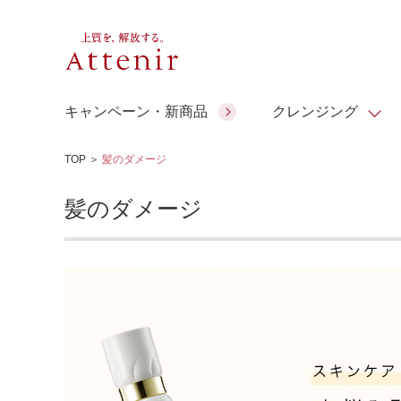
キャンペーン・新商品
クレンジング
TOP
＞
髪のダメージ
スキンクリア クレンズ オイル
人気商品
人気商品
人気商品
人気商品
ギフトサービス
髪のダメージ
コラーゲン
ギフトバ
アロマリチュアル
スペシャルサイト
ドレススノー
ポイントメイク
ビューティスト
アテニア ギフト
＆エイジングケア
シーンか
EXドリンク
ご予算か
人気ラン
マルチビタミン＆ミネラ
理想肌バランス
お友達紹介サービス
Make Look
ル
チェックで選ぶ