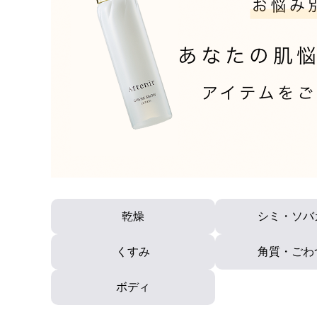
アテニアの「時計美容」
インナースマート
乾燥
シミ・ソバ
くすみ
角質・ごわ
ボディ