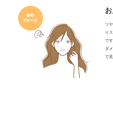
お
ツヤ
りス
です
ダメ
で見