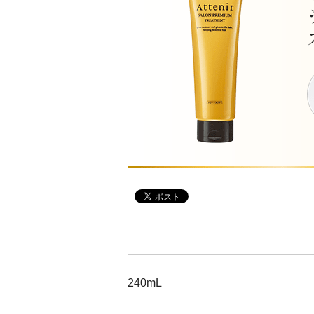
アテニアの「時計美容」
インナースマート
240mL