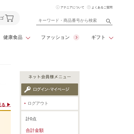
アテニアについて
よくあるご質問
ゴ
健康食品
ファッション
ギフト
ア
クレンジング
アイメイク
ダイエットシリーズ
住所を知らなくても
化粧水
フェイスカラー
ベーシックシリーズ
贈れるeギフト
ム
美容液・クリーム
メイクグッズ
全商品一覧
ログアウト
る ▶
日やけ止め
お悩みから探す
計0点
全商品一覧
合計金額