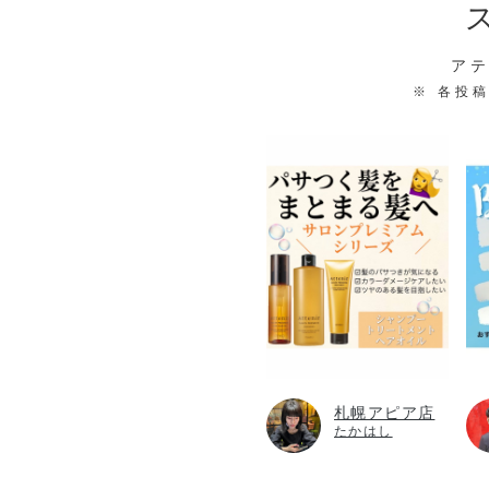
ア
※ 各投
札幌アピア店
たかはし