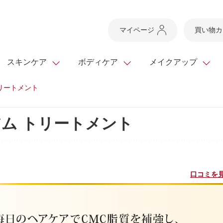
マイページ
買い物カ
スキンケア
ボディケア
メイクアップ
リートメント
スキンケアTOP
スキンケアTOP
メイクアップTOP
健康食品TOP
ム トリートメント
ボディケア・ハンドケ
基礎化粧品
ベースメイク
ビューティシリーズ
ッグ
スキンクリア クレンズ
・フレグランス
ギフトサービス
ドレスリフト
ベースメイク
ビューティーセレクト
クレンジング
洗顔料
マスカラ
青汁シリーズ
オイル 専用ギフト
ら選ぶ
ヘアケア
ら選ぶ
乳液・ジェル・クリー
リップメイク
ヘルスシリーズ
口コミを見
キング
マスク・パック
全商品一覧
今の時季のおすすめ
paku☆chanさんの
プリマモイスト
瞳くっきりエイジ
メイクレシピ
メンズケア
お悩みから探す