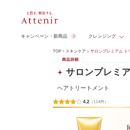
キャンペーン・新商品
クレンジング
TOP
スキンケア
サロンプレミアム ト
スキンクリア クレンズ オイル
人気商品
人気商品
人気商品
人気商品
ギフトサービス
サロンプレミア
コラーゲン
ギフトバ
アロマリチュアル
スペシャルサイト
ドレススノー
ポイントメイク
ビューティスト
アテニア ギフト
＆エイジングケア
ヘアトリートメント
シーンか
EXドリンク
ご予算か
4.2
（114件）
人気ラン
マルチビタミン＆ミネラ
理想肌バランス
お友達紹介サービス
Make Look
ル
チェックで選ぶ