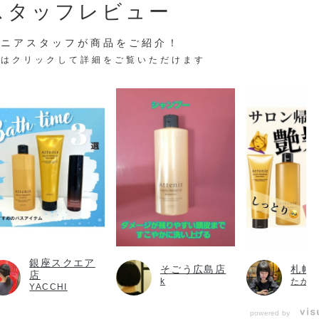
スタッフレビュー
テニアスタッフが商品をご紹介！
稿はクリックして詳細をご覧いただけます
銀座スクエア
そごう広島店
札幌
店
k
たか
YACCHI
powered by