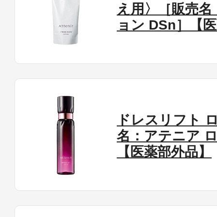
え用〉［販売名
ョン DSn］【
ドレスリフト 
名：アテニア ロ
【医薬部外品】