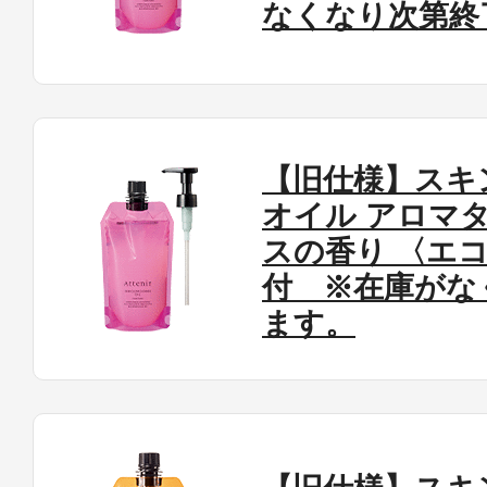
なくなり次第終
【旧仕様】スキ
オイル アロマ
スの香り 〈エ
付 ※在庫がな
ます。