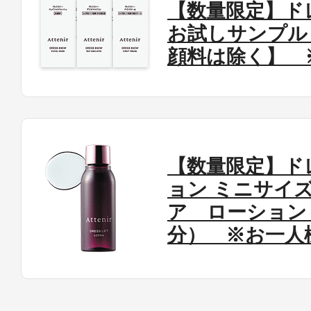
【数量限定】ド
お試しサンプル
顔料は除く】 
【数量限定】ド
ョン ミニサイ
ア ローション 
分） ※お一人