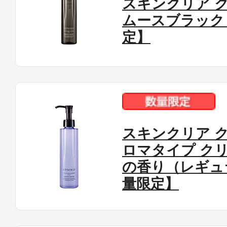
スキンクリア ク
定期お届けサ
ムースブラック
定】
スキンケア人気ライン
スキンクリア ク
ドレススノー
ロマタイプ ク
の香り（レギュ
量限定】
ドレスリフト