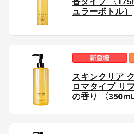
香タイプ 〈17
ュラーボトル）
健康食品／サプリ
スキンクリア ク
ロマタイプ リ
ファッション
の香り 〈350