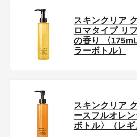
スキンクリア ク
ロマタイプ リ
の香り 〈175
プリマモイスト
ラーボトル）
スキンクリア
クレンズオイル
スキンクリア 
ースフルオレンジ
ボトル〉（レギ