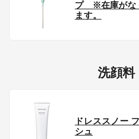
プ ※在庫がな
ます。
洗顔料
ドレススノー 
シュ