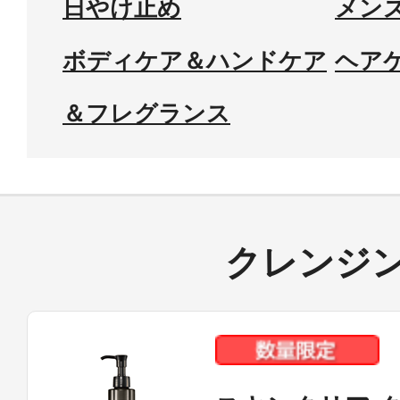
日やけ止め
メン
ボディケア＆ハンドケア
ヘア
アテニアの「
＆フレグランス
お友達紹介サ
クレンジ