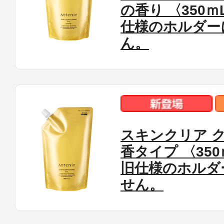
の香り 〈350
仕様のホルダー
ん。
スキンクリア ク
香タイプ 〈35
旧仕様のホルダ
せん。