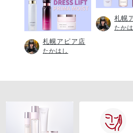
札幌
たか
札幌アピア店
たかはし