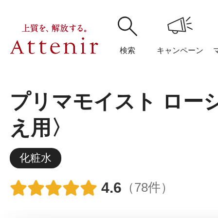
検索
キャンペーン
プリマモイスト ロー
購入履歴
閲覧履
え用〉
化粧水
アテニア
ブランドサイ
4.6
（78件）