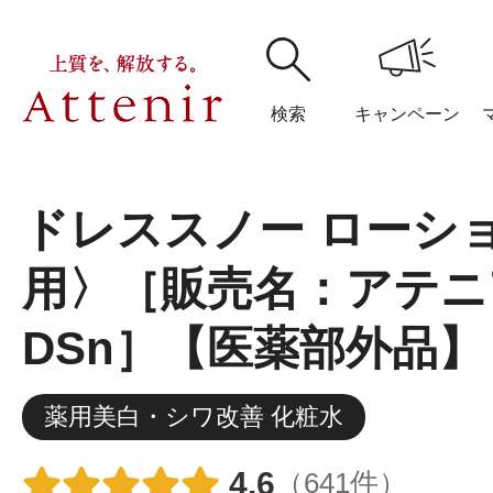
検索
キャンペーン
ドレススノー ローシ
購入履歴
閲覧履
用〉［販売名：アテニ
DSn］【医薬部外品】
アテニア
薬用美白・シワ改善 化粧水
ブランドサイ
4.6
（641件）