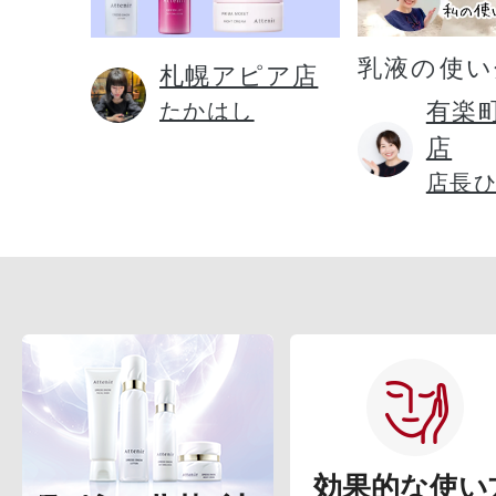
乳液の使い
札幌アピア店
有楽
たかはし
店
店長
効果的な使い