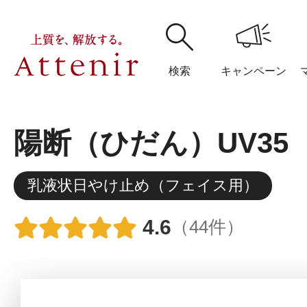
検索
キャンペーン
陽断（ひだん）UV35
購入履歴
閲覧履
乳液状日やけ止め（フェイス用）
4.6
（44件）
アテニア
ブランドサイ