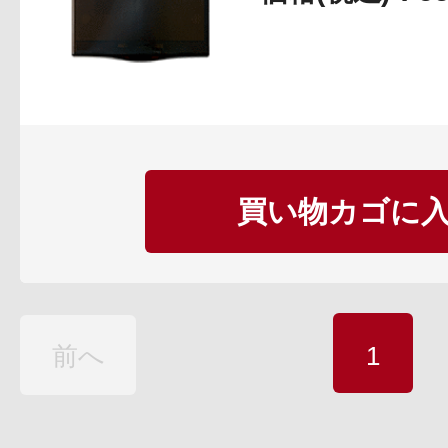
買い物カゴに
前へ
1