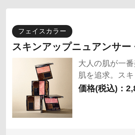
ボディケア
フェイスカラー
スキンアップニュアンサー
大人の肌が一番
スキンケア
肌を追求。スキ
マーブル仕様で
価格(税込)：2,
うな血色ツヤ肌
メイクアップ