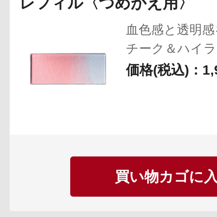
レフィル〈つめかえ用〉
血色感と透明感
チーク＆ハイラ
価格(税込)：1,
プリマモイスト
スキンクリア
クレンズオイル
買い物カゴに