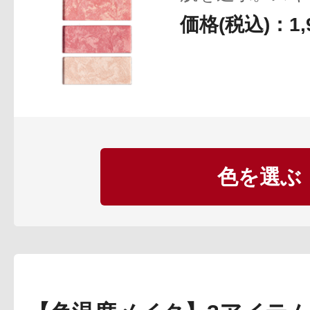
ギフト
マーブル仕様で
価格(税込)：1,
うな血色ツヤ肌
ご利用ガイド
よくあるご質問
色を選ぶ