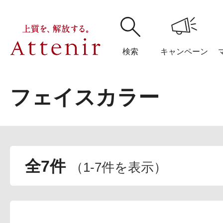
検索
キャンペーン
フェイスカラー
購入履歴
閲覧履
全7件
（
1
-
7
件を表示）
アテニア
ブランドサイ