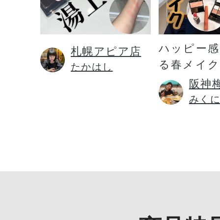
ハッピー感
札幌アピア店
る春メイク
たかはし
阪神
みく