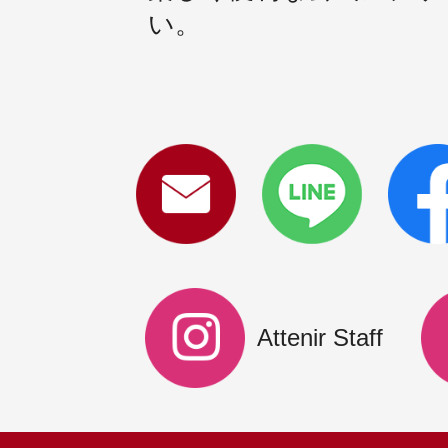
い。
Attenir Staff