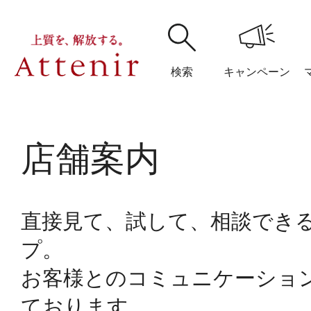
検索
キャンペーン
購入履歴
閲覧履
店舗案内
直接見て、試して、相談でき
アテニア
プ。
ブランドサイ
お客様とのコミュニケーショ
ております。