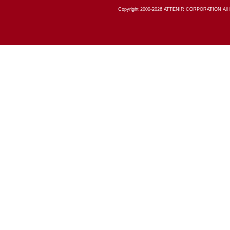
Copyright 2000-
2026
ATTENIR CORPORATION All R