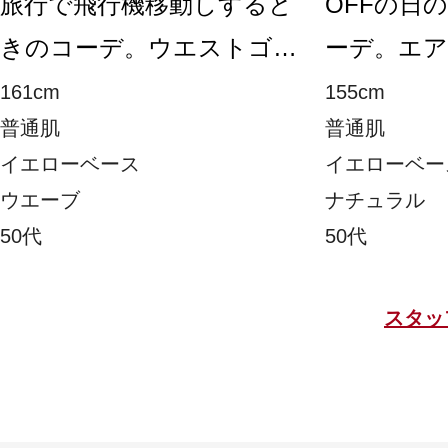
旅行で飛行機移動しすると
OFFの日
きのコーデ。ウエストゴム
ーデ。エ
＆しわにならずらくちんな
ラットサ
161cm
155cm
普通肌
普通肌
エアコンパンツで。イパネ
長めなの
イエローベース
イエローベー
マのサンダルも安定感があ
り返して
ウエーブ
ナチュラル
って歩きやすいので移動日
ります。
50代
50代
も旅行先でもOK。トート
トの柄が
バッグもたくさん入るの
上がりま
スタッ
で、日傘やペットボトルな
も見た目
どもすっぽり。斜め掛けで
て、斜め
きるから旅行にもお勧めで
れしいです