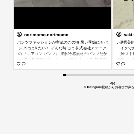
norimomo.norimomo
saki
が可愛
パンツファッションが主流のこの頃 暑い季節にもパ
. 優秀
setu
ンツははきたい！ そんな時には 株式会社アテニア
イクでおな
ya_of
の 『エアコン パンツ』 接触冷感素材のパンツだか
【匠ストレ
てみま
ら 暑い真夏でも美しく とっても涼しくて 快適に
エストは
レビ朝
過ごせるプリントの『エアコンパンツ』 コーデしや
見えるの
サー#
すくて、上品に見えるオリジナルの柄なので 初夏か
のカラー
Jチャ
ら秋にも活躍できちゃう色合いです 乾きやすい素材
スやネイ
e#co
で、シワになりにくいから 旅行には絶対に持ってい
を楽しん
PR
※ Instagram投稿からお喜びの声
きたいワードローブ 透けないプリント柄なのもアン
出かけに
ダーウェア無しでいいから涼しくて嬉しい ウエスト
アイテムです꙳
は総ゴムで着用しやすいし ドロストリング仕様でサ
nir #
イズ調整できるから スリムさんからふっくらさんま
フィスコ
でフリーサイズ これからの暑い季節には欠かせない
プリントの『エアコンパンツ』がオススメ ✦水彩イ
エローの他にも ✦モノトーンリーフ ✦ボタニカルネ
イビー ✦アートフラワー ✦ドット 等があるから、
ぜひサイトを確認してみてね♪ #PR #株式会社アテ