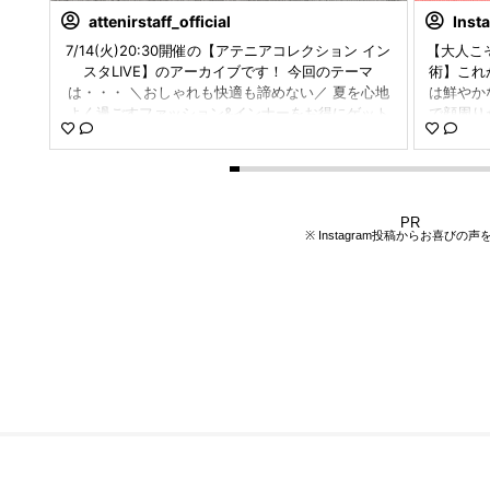
attenirstaff_official
Inst
ション
7/14(火)20:30開催の【アテニアコレクション イン
【大人こ
コレク
スタLIVE】のアーカイブです！ 今回のテーマ
術】​ こ
ボーダ
は・・・ ＼おしゃれも快適も諦めない／ 夏を心地
は鮮やか
コーデ
よく過ごすファッション&インナーをお得にゲット
で顔周りが
カジュ
しませんか？ 7/15(水)から開始するお得な夏の WE
回の動画
ン #
B限定セールのアイテムを一気にご紹介！ ぜひお買
おすすめ
い物の参考にしていただけますと嬉しいです😊 #ア
日はオフィ
テニア #アテニアコレクション #大人ファッション#
デのアクセ
大人設計
感のある
PR
く挑戦し
※ Instagram投稿からお喜びの声
でバッグ
いポイン
り入れてみ
～～～～
りますか？
ください
～～​ ​
パールアイボ
┈┈┈┈
の“リア
報を発信中♡​
最新情報を