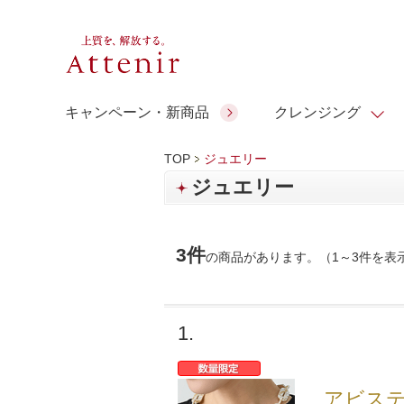
キャンペーン・新商品
クレンジング
TOP
ジュエリー
ジュエリー
スキンクリア クレンズ オイル
人気商品
人気商品
人気商品
人気商品
ギフトサービス
コラーゲン
ギフトバ
アロマリチュアル
3件
の商品があります。（1～3件を表
スペシャルサイト
ドレススノー
ポイントメイク
ビューティスト
アテニア ギフト
＆エイジングケア
シーンか
EXドリンク
ご予算か
人気ラン
1.
マルチビタミン＆ミネラ
理想肌バランス
お友達紹介サービス
Make Look
ル
チェックで選ぶ
アビス