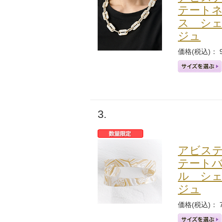
テート
アテニアの「時計美容」
インナースマート
ス シ
ジュ
価格(税込)： 9
3.
アビス
テート
ル シ
ジュ
価格(税込)： 7