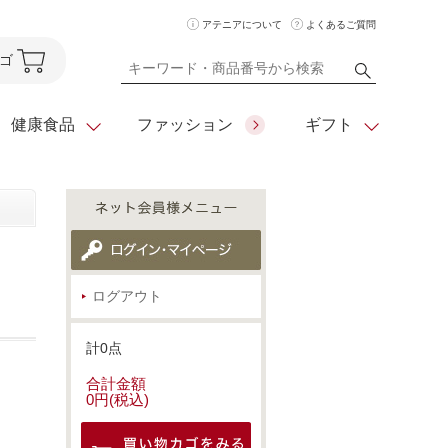
アテニアについて
よくあるご質問
ゴ
健康食品
ファッション
ギフト
ア
クレンジング
アイメイク
ダイエットシリーズ
住所を知らなくても
化粧水
フェイスカラー
ベーシックシリーズ
ログアウト
贈れるeギフト
ム
美容液・クリーム
メイクグッズ
全商品一覧
計0点
日やけ止め
お悩みから探す
合計金額
0円(税込)
全商品一覧
セ