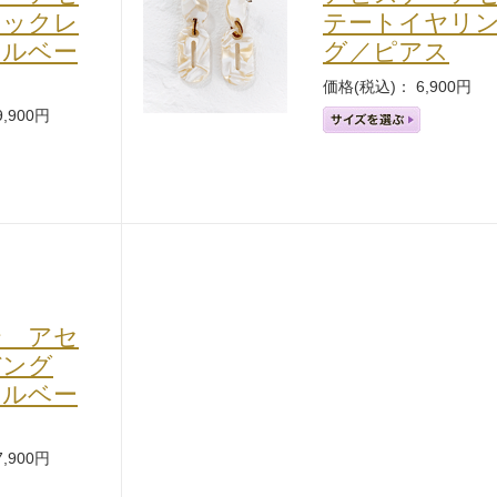
ネックレ
テートイヤリ
カロリシェイプ
ェルベー
グ／ピアス
価格(税込)： 6,900円
,900円
テ アセ
バング
ェルベー
,900円