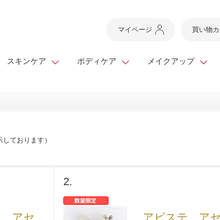
マイページ
買い物カ
スキンケア
ボディケア
メイクアップ
スキンケアTOP
スキンケアTOP
メイクアップTOP
健康食品TOP
ボディケア・ハンドケ
基礎化粧品
ベースメイク
ビューティシリーズ
ッグ
スキンクリア クレンズ
・フレグランス
示しております）
ギフトサービス
ドレスリフト
ベースメイク
ビューティーセレクト
クレンジング
洗顔料
マスカラ
青汁シリーズ
オイル 専用ギフト
ら選ぶ
ヘアケア
ら選ぶ
乳液・ジェル・クリー
リップメイク
ヘルスシリーズ
キング
2.
マスク・パック
全商品一覧
今の時季のおすすめ
paku☆chanさんの
プリマモイスト
瞳くっきりエイジ
メイクレシピ
メンズケア
テ アセ
アビステ ア
お悩みから探す