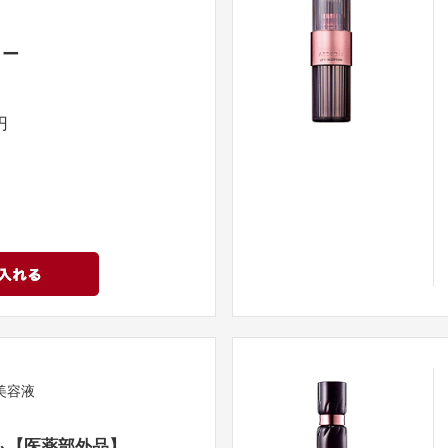
ター
円
美容液
ム【医薬部外品】