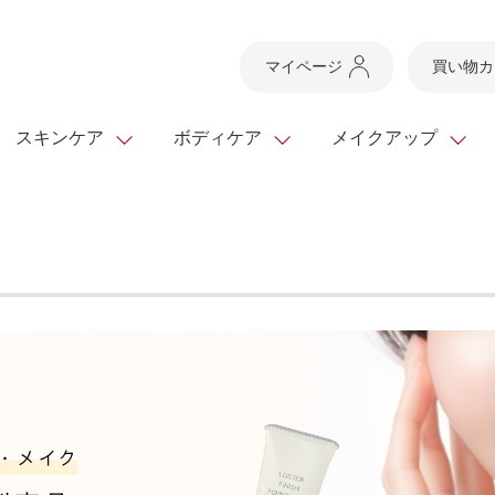
マイページ
買い物カ
スキンケア
ボディケア
メイクアップ
スキンケアTOP
スキンケアTOP
メイクアップTOP
健康食品TOP
ボディケア・ハンドケ
基礎化粧品
ベースメイク
ビューティシリーズ
ッグ
スキンクリア クレンズ
・フレグランス
ギフトサービス
ドレスリフト
ベースメイク
ビューティーセレクト
クレンジング
洗顔料
マスカラ
青汁シリーズ
オイル 専用ギフト
ら選ぶ
ヘアケア
ら選ぶ
乳液・ジェル・クリー
リップメイク
ヘルスシリーズ
キング
マスク・パック
全商品一覧
今の時季のおすすめ
paku☆chanさんの
プリマモイスト
瞳くっきりエイジ
メイクレシピ
メンズケア
お悩みから探す