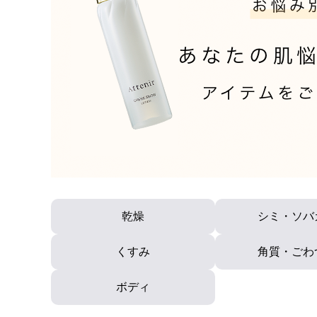
アテニアの「時計美容」
インナースマート
乾燥
シミ・ソバ
くすみ
角質・ごわ
ボディ