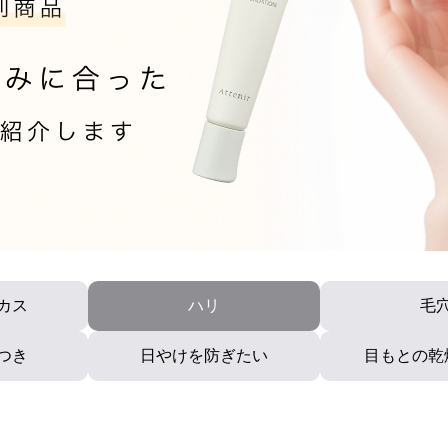
カロリシェイプ
カス
ハリ
毛
つき
日やけを防ぎたい
目もとの乾