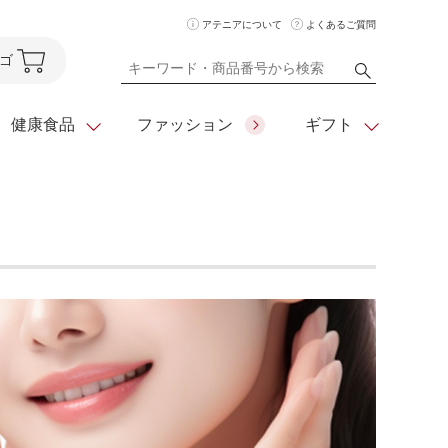
アテニアについて
よくあるご質問
ゴ
健康食品
ファッション
ギフト
ア
クレンジング
アイメイク
ダイエットシリーズ
住所を知らなくても
化粧水
フェイスカラー
ベーシックシリーズ
贈れるeギフト
ム
美容液・クリーム
メイクグッズ
全商品一覧
日やけ止め
お悩みから探す
全商品一覧