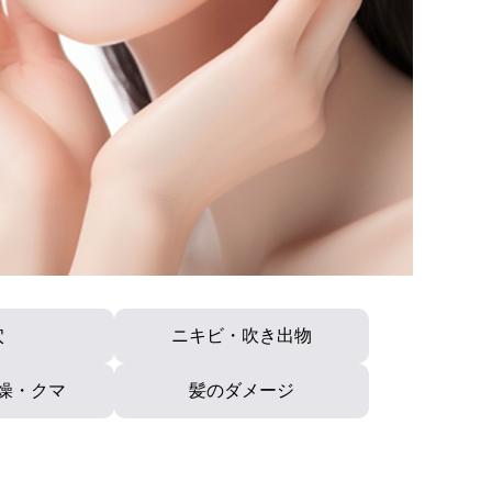
穴
ニキビ・吹き出物
燥・クマ
髪のダメージ