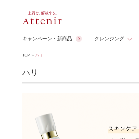
キャンペーン・新商品
クレンジング
TOP
＞
ハリ
スキンクリア クレンズ オイル
人気商品
人気商品
人気商品
人気商品
ギフトサービス
ハリ
コラーゲン
ギフトバ
アロマリチュアル
スペシャルサイト
ドレススノー
ポイントメイク
ビューティスト
アテニア ギフト
＆エイジングケア
シーンか
EXドリンク
ご予算か
人気ラン
マルチビタミン＆ミネラ
理想肌バランス
お友達紹介サービス
Make Look
ル
チェックで選ぶ