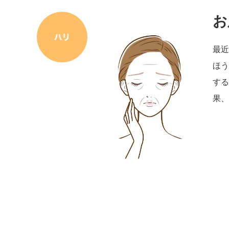
お
最近
ほう
する
果、