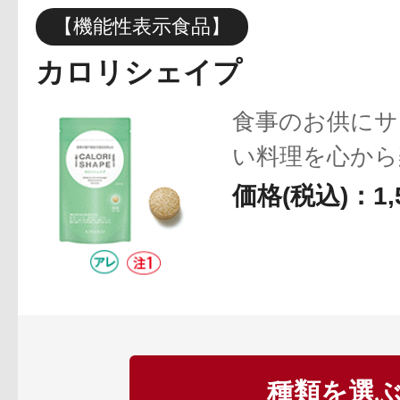
【機能性表示食品】
カロリシェイプ
健康食品／サプリ
食事のお供にサ
い料理を心から
糖や脂肪の吸収
価格(税込)：1,
品。
大好きなスイー
ファッション
ってり系…食べ
手に取り入れま
種類を選