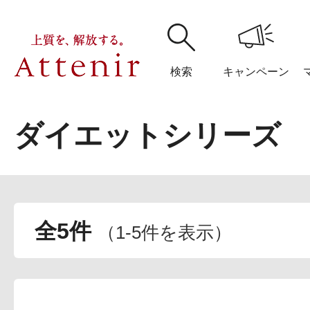
検索
キャンペーン
ダイエットシリーズ
購入履歴
閲覧履
全5件
（
1
-
5
件を表示）
アテニア
ブランドサイ