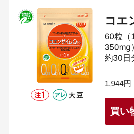
コエ
60粒（
350m
約30日
1,944円
買い