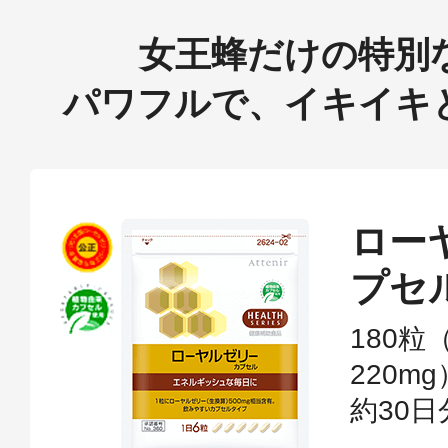
女王蜂だけの特別
パワフルで、イキイキ
ロー
プセ
180粒
220m
約30日