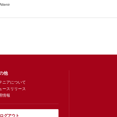
Attenir
の他
テニアについて
ュースリリース
用情報
ログアウト