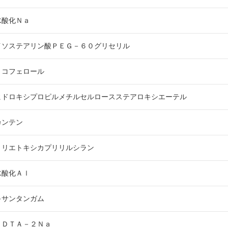
水酸化Ｎａ
イソステアリン酸ＰＥＧ－６０グリセリル
トコフェロール
ヒドロキシプロピルメチルセルロースステアロキシエーテル
カンテン
トリエトキシカプリリルシラン
水酸化Ａｌ
キサンタンガム
ＥＤＴＡ－２Ｎａ