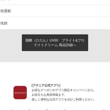
酸化亜鉛
酸化鉄
陽断（ひだん）UV50 ブライト&プロ
テクトクリーム 商品詳細へ
[アテニア公式アプリ]
お得なクーポンやアプリ限定キャンペーンから、
お役立ちな美容情報まで、
楽しく便利な公式アプリをぜひご利用ください。