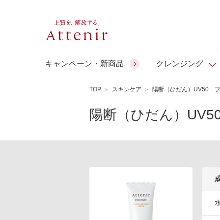
キャンペーン・新商品
クレンジング
TOP
スキンケア
陽断（ひだん）UV50 
スキンクリア クレンズ オイル
人気商品
人気商品
人気商品
人気商品
ギフトサービス
陽断（ひだん）UV
コラーゲン
アテニア ギ
アロマリチュアル
スペシャルサイト
ドレススノー
ポイントメイク
ビューティスト
フト
＆エイジングケア
EXドリンク
ギフトバッグ
マルチビタミン＆ミネラ
理想肌バランス
シーンから選ぶ
お友達紹介サービス
Make Look
ル
チェックで選ぶ
ご予算から選ぶ
人気ランキング