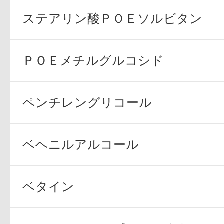
ステアリン酸ＰＯＥソルビタン
ボディケア
ＰＯＥメチルグルコシド
ペンチレングリコール
スキンケア
ベヘニルアルコール
ベタイン
メイクアップ