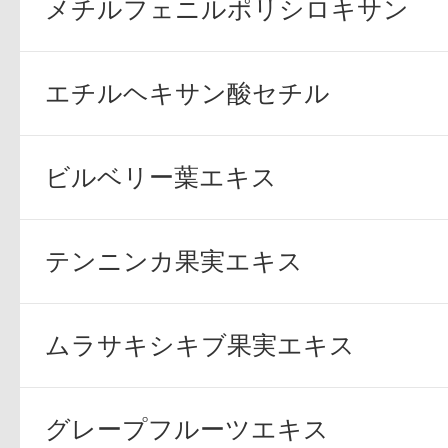
メチルフェニルポリシロキサン
エチルヘキサン酸セチル
健康食品／サプリ
ビルベリー葉エキス
テンニンカ果実エキス
ファッション
ムラサキシキブ果実エキス
グレープフルーツエキス