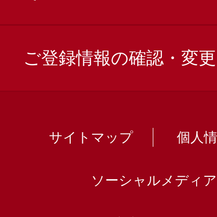
ご登録情報の確認・変更
サイトマップ
個人
ソーシャルメディア