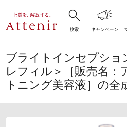
検索
キャンペーン
ブライトインセプショ
購入履歴
閲覧履
レフィル＞［販売名：
トニング美容液］の全
アテニア
ブランドサイ