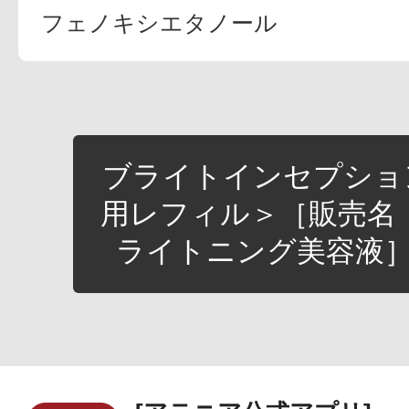
フェノキシエタノール
ブライトインセプショ
用レフィル＞［販売名
ライトニング美容液］