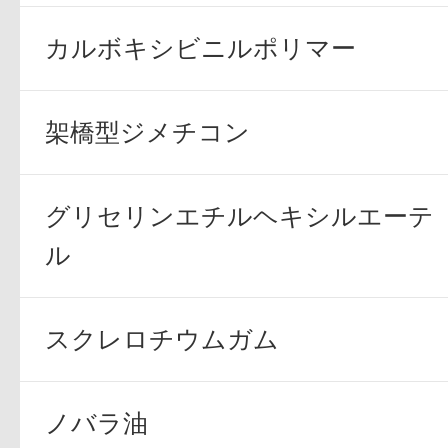
カルボキシビニルポリマー
架橋型ジメチコン
グリセリンエチルヘキシルエーテ
ル
スクレロチウムガム
ノバラ油