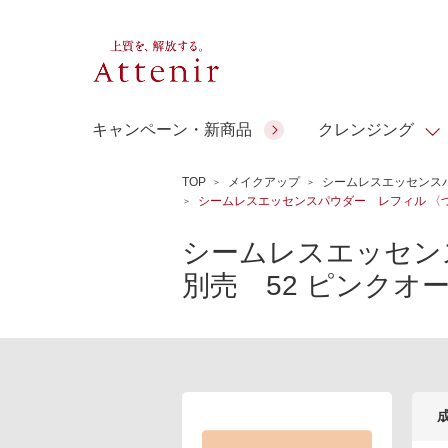
キャンペーン・新商品
クレンジング
TOP
メイクアップ
シームレスエッセンス
シームレスエッセンスパウダー レフィル 〈つ
スキンクリア クレンズ オイル
人気商品
人気商品
人気商品
人気商品
ギフトサービス
シームレスエッセン
コラーゲン
別売 52 ピンクオ
アテニア ギ
アロマリチュアル
スペシャルサイト
ドレススノー
ポイントメイク
ビューティスト
フト
＆エイジングケア
EXドリンク
ギフトバッグ
マルチビタミン＆ミネラ
理想肌バランス
シーンから選ぶ
お友達紹介サービス
Make Look
ル
チェックで選ぶ
ご予算から選ぶ
人気ランキング