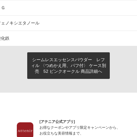
ＢＧ
フェノキシエタノール
酸化鉄
シームレスエッセンスパウダー レフ
ィル 〈つめかえ用、パフ付〉 ケース別
売 52 ピンクオークル 商品詳細へ
[アテニア公式アプリ]
お得なクーポンやアプリ限定キャンペーンから、
お役立ちな美容情報まで、