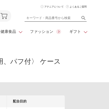
アテニアについて
よくあるご質問
健康食品
ファッション
ギフト
用、パフ付〉 ケース
ア
クレンジング
アイメイク
ダイエットシリーズ
住所を知らな
くても
化粧水
フェイスカラー
ベーシックシリーズ
贈れるeギフト
ム
美容液・クリーム
メイクグッズ
全商品一覧
日やけ止め
お悩みから探す
全商品一覧
配合目的