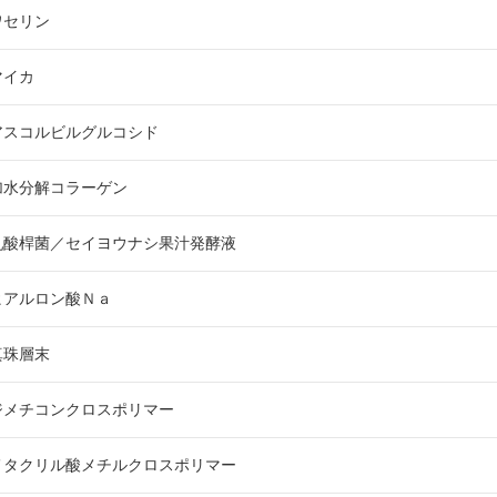
ワセリン
マイカ
アスコルビルグルコシド
加水分解コラーゲン
乳酸桿菌／セイヨウナシ果汁発酵液
ヒアルロン酸Ｎａ
真珠層末
ジメチコンクロスポリマー
メタクリル酸メチルクロスポリマー