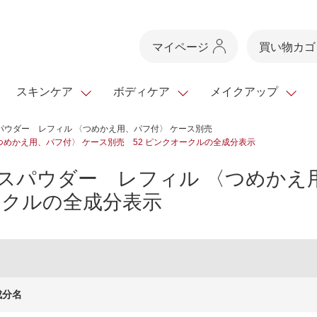
マイページ
買い物カゴ
スキンケア
ボディケア
メイクアップ
パウダー レフィル 〈つめかえ用、パフ付〉 ケース別売
めかえ用、パフ付〉 ケース別売 52 ピンクオークルの全成分表示
スキンケアTOP
スキンケアTOP
メイクアップTOP
健康食品TOP
スパウダー レフィル 〈つめかえ
スキンクリア
ボディケア・ハンドケ
基礎化粧品
ベースメイク
ビューティシリーズ
・フレグランス
クレンズ
ークルの全成分表示
ギフトサービス
ドレスリフト
ベースメイク
ビューティーセレクト
クレンジング
洗顔料
マスカラ
青汁シリーズ
オイル 専用ギ
ヘアケア
フト
乳液・ジェル・クリー
リップメイク
ヘルスシリーズ
マスク・パック
全商品一覧
今の時季のおすすめ
paku☆chanさんの
プリマモイスト
瞳くっきりエイジ
メイクレシピ
メンズケア
成分名
お悩みから探す