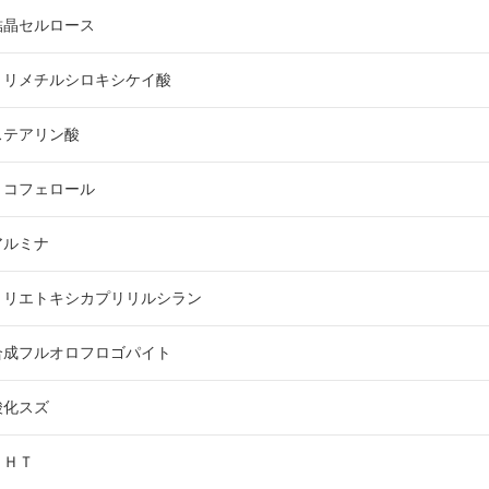
結晶セルロース
トリメチルシロキシケイ酸
ステアリン酸
トコフェロール
アルミナ
トリエトキシカプリリルシラン
合成フルオロフロゴパイト
酸化スズ
ＢＨＴ