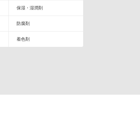
保湿・湿潤剤
防腐剤
着色剤