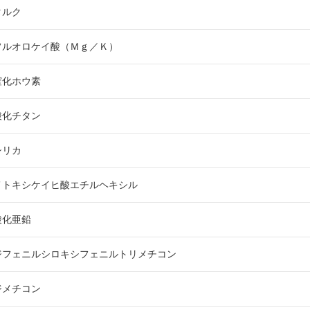
タルク
カロリシェイプ
フルオロケイ酸（Ｍｇ／Ｋ）
窒化ホウ素
酸化チタン
シリカ
メトキシケイヒ酸エチルヘキシル
酸化亜鉛
ジフェニルシロキシフェニルトリメチコン
ジメチコン