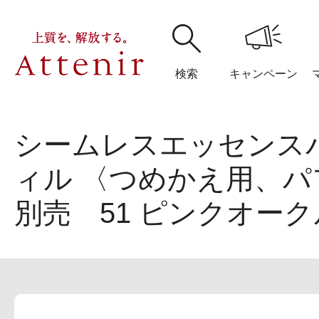
検索
キャンペーン
シームレスエッセンス
購入履歴
閲覧履
ィル 〈つめかえ用、パ
別売 51 ピンクオー
アテニア
ブランドサイ