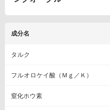
定期お届けサ
成分名
スキンケア人気ライン
タルク
ドレススノー
フルオロケイ酸（Ｍｇ／Ｋ）
窒化ホウ素
ドレスリフト