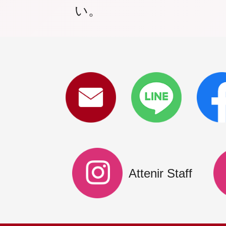
い。
Attenir Staff