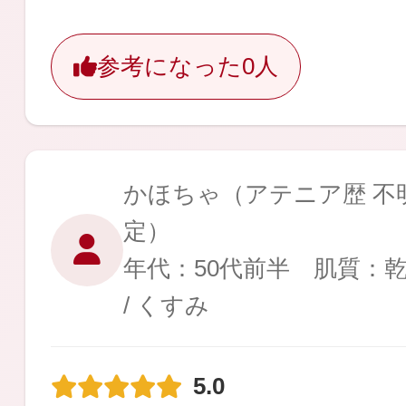
ギフト
参考になった
0人
ご利用ガイド
かほちゃ
（アテニア歴 不明
定）
よくあるご質問
年代：50代前半 肌質：
/ くすみ
5.0