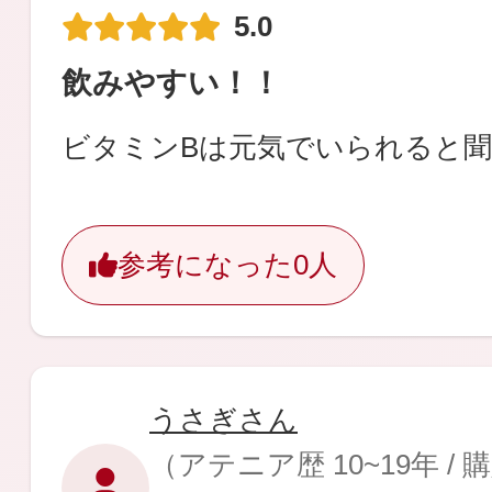
5.0
飲みやすい！！
ビタミンBは元気でいられると
参考になった
0人
うさぎさん
（アテニア歴 10~19年 /