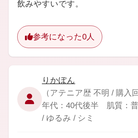
飲みやすいです。
ギフト
参考になった
0人
ご利用ガイド
りかぽん
よくあるご質問
（アテニア歴 不明 / 購入
年代：40代後半 肌質：
/ ゆるみ / シミ