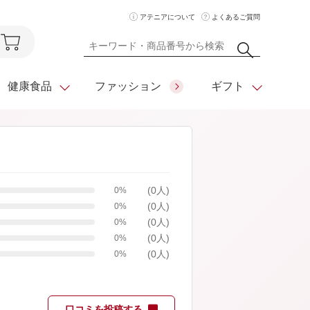
アテニアについて
よくあるご質問
健康食品
ファッション
ギフト
ア
クレンジング
アイメイク
ダイエットシリーズ
(0人)
0%
住所を知らなくても
化粧水
フェイスカラー
ベーシックシリーズ
(0人)
贈れるeギフト
0%
(0人)
0%
ム
美容液・クリーム
メイクグッズ
全商品一覧
(0人)
0%
(0人)
日やけ止め
お悩みから探す
0%
全商品一覧
口コミを投稿する