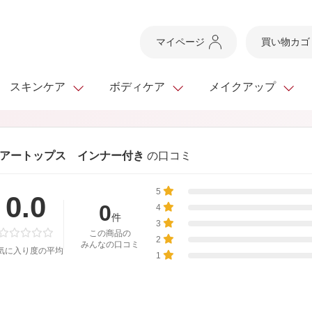
マイページ
買い物カゴ
スキンケア
ボディケア
メイクアップ
スキンケアTOP
スキンケアTOP
メイクアップTOP
健康食品TOP
アートップス インナー付き
の口コミ
ボディケア・ハンドケ
基礎化粧品
ベースメイク
ビューティシリーズ
ッグ
5
スキンクリア クレンズ
・フレグランス
0.0
ギフトサービス
ドレスリフト
ベースメイク
ビューティーセレクト
クレンジング
洗顔料
マスカラ
青汁シリーズ
0
オイル 専用ギフト
4
ら選ぶ
件
ヘアケア
3
ら選ぶ
乳液・ジェル・クリー
リップメイク
ヘルスシリーズ
この商品の
2
みんなの口コミ
気に入り度の平均
キング
マスク・パック
全商品一覧
今の時季のおすすめ
1
paku☆chanさんの
プリマモイスト
瞳くっきりエイジ
メイクレシピ
メンズケア
お悩みから探す