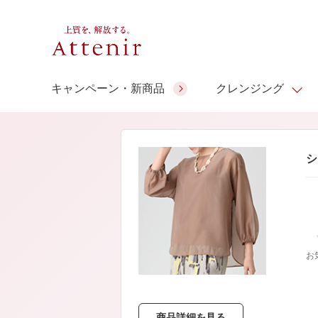
キャンペーン・新商品
クレンジング
スキンクリア クレンズ オイル
人気商品
人気商品
人気商品
人気商品
ギフトサービス
シ
コラーゲン
ギフトバ
アロマリチュアル
スペシャルサイト
ドレススノー
ポイントメイク
ビューティスト
アテニア ギフト
＆エイジングケア
シーンか
EXドリンク
ご予算か
お
人気ラン
マルチビタミン＆ミネラ
理想肌バランス
お友達紹介サービス
Make Look
ル
チェックで選ぶ
商品詳細を見る