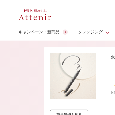
キャンペーン・新商品
クレンジング
スキンクリア クレンズ オイル
人気商品
人気商品
人気商品
人気商品
ギフトサービス
水
コラーゲン
ギフトバ
アロマリチュアル
スペシャルサイト
ドレススノー
ポイントメイク
ビューティスト
アテニア ギフト
＆エイジングケア
シーンか
EXドリンク
ご予算か
お
人気ラン
マルチビタミン＆ミネラ
理想肌バランス
お友達紹介サービス
Make Look
ル
チェックで選ぶ
商品詳細を見る