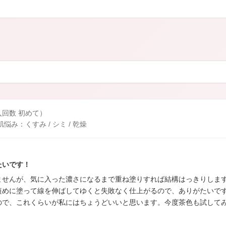
カロリシェイプ
購入回数 初めて）
み：くすみ / シミ / 乾燥
たいです！
ませんが、気に入った濃さになるまで重ね塗りすれば結構はっきりしま
短めに塗って線を伸ばしてゆくと失敗なく仕上がるので、ありがたいで
ので、これくらいが私にはちょうどいいと思います。今度茶色も試して