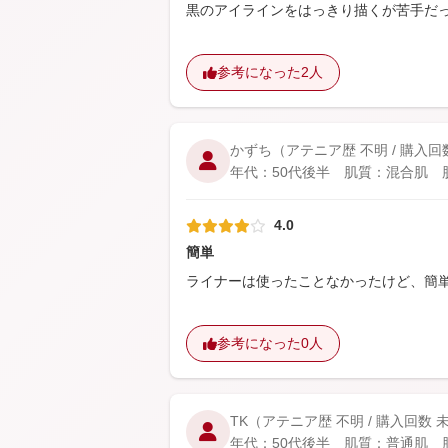
黒のアイラインをはっきり描くが苦手だ
参考になった
2人
かずち
（アテニア歴 不明 / 購入回
年代：50代後半 肌質：混合肌 肌悩
4.0
簡単
ライナーは使ったことなかったけど、簡
参考になった
0人
TK
（アテニア歴 不明 / 購入回数 
年代：50代後半 肌質：普通肌 肌悩