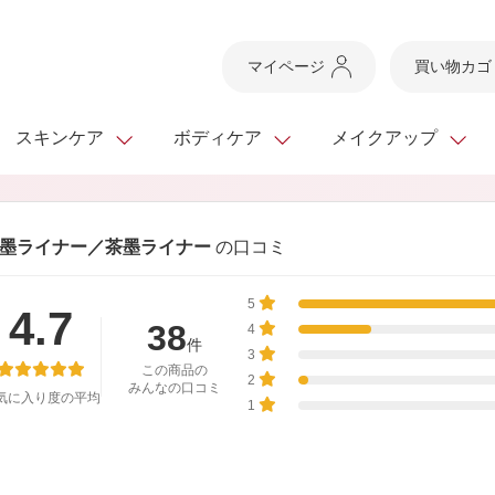
マイページ
買い物カゴ
スキンケア
ボディケア
メイクアップ
スキンケアTOP
スキンケアTOP
メイクアップTOP
健康食品TOP
墨ライナー／茶墨ライナー
の口コミ
ボディケア・ハンドケ
基礎化粧品
ベースメイク
ビューティシリーズ
ッグ
5
スキンクリア クレンズ
・フレグランス
4.7
ギフトサービス
ドレスリフト
ベースメイク
ビューティーセレクト
クレンジング
洗顔料
マスカラ
青汁シリーズ
38
オイル 専用ギフト
4
ら選ぶ
件
ヘアケア
3
ら選ぶ
乳液・ジェル・クリー
リップメイク
ヘルスシリーズ
この商品の
2
みんなの口コミ
気に入り度の平均
キング
マスク・パック
全商品一覧
今の時季のおすすめ
1
paku☆chanさんの
プリマモイスト
瞳くっきりエイジ
メイクレシピ
メンズケア
お悩みから探す