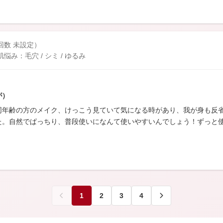
入回数 未設定）
み：毛穴 / シミ / ゆるみ
が）
同年齢の方のメイク、けっこう見ていて気になる時があり、我が身も反
た。自然でぱっちり、普段使いになんて使いやすいんでしょう！ずっと
1
2
3
4