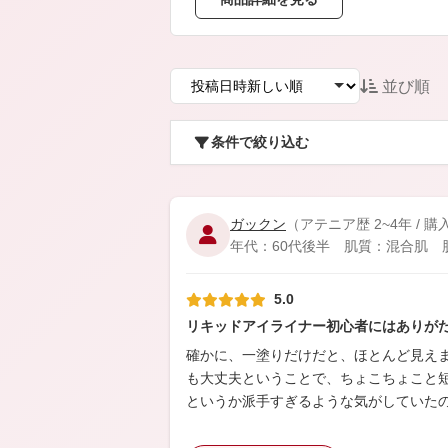
アテニアの「時計美容」
インナースマート
並び順
条件で絞り込む
ガックン
（アテニア歴 2~4年 / 
年代：60代後半 肌質：混合肌 肌悩
5.0
リキッドアイライナー初心者にはありが
確かに、一塗りだけだと、ほとんど見え
も大丈夫ということで、ちょこちょこと
というか派手すぎるような気がしていた