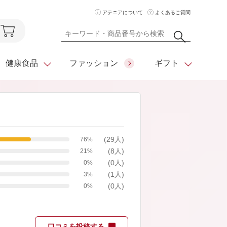
アテニアについて
よくあるご質問
健康食品
ファッション
ギフト
ア
クレンジング
アイメイク
ダイエットシリーズ
(29人)
76%
住所を知らなくても
化粧水
フェイスカラー
ベーシックシリーズ
(8人)
贈れるeギフト
21%
(0人)
0%
ム
美容液・クリーム
メイクグッズ
全商品一覧
(1人)
3%
(0人)
日やけ止め
お悩みから探す
0%
全商品一覧
口コミを投稿する