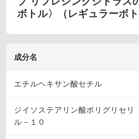
プ リフレシングシトラスの香
定期お届けサ
ボトル〉（レギュラーボト
スキンケア人気ライン
成分名
エチルヘキサン酸セチル
ドレススノー
ジイソステアリン酸ポリグリセリ
ル－１０
ドレスリフト