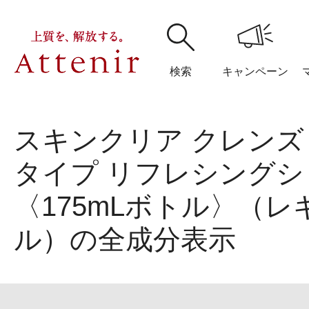
検索
キャンペーン
スキンクリア クレンズ
購入履歴
閲覧履
タイプ リフレシング
〈175mLボトル〉（
ル）の全成分表示
アテニア
ブランドサイ