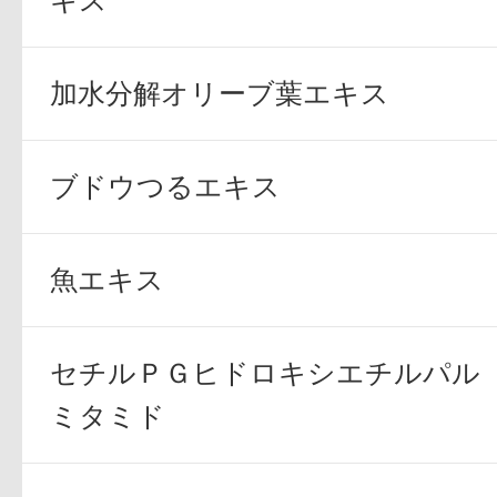
キス
ギフト
加水分解オリーブ葉エキス
ご利用ガイド
ブドウつるエキス
魚エキス
よくあるご質問
セチルＰＧヒドロキシエチルパル
ミタミド