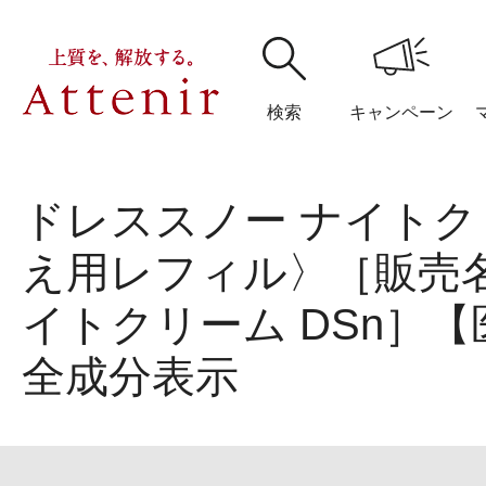
検索
キャンペーン
ドレススノー ナイト
購入履歴
閲覧履
え用レフィル〉［販売
イトクリーム DSn］
全成分表示
アテニア
ブランドサイ