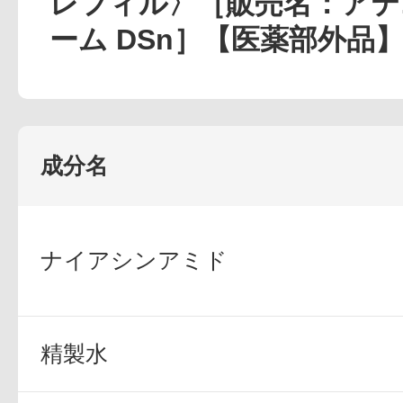
レフィル〉［販売名：アテ
定期お届けサ
ーム DSn］【医薬部外品
スキンケア人気ライン
成分名
ドレススノー
ナイアシンアミド
精製水
ドレスリフト