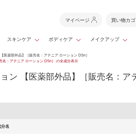
マイページ
買い物カゴ
スキンケア
ボディケア
メイクアップ
 【医薬部外品】［販売名：アテニア ローション DSn］
名：アテニア ローション DSn］ の全成分表示
スキンケアTOP
スキンケアTOP
メイクアップTOP
健康食品TOP
ション 【医薬部外品】［販売名：ア
スキンクリア
ボディケア・ハンドケ
基礎化粧品
ベースメイク
ビューティシリーズ
・フレグランス
クレンズ
ギフトサービス
ドレスリフト
ベースメイク
ビューティーセレクト
クレンジング
洗顔料
マスカラ
青汁シリーズ
オイル 専用ギ
ヘアケア
フト
乳液・ジェル・クリー
リップメイク
ヘルスシリーズ
マスク・パック
全商品一覧
今の時季のおすすめ
paku☆chanさんの
プリマモイスト
瞳くっきりエイジ
メイクレシピ
メンズケア
成分名
お悩みから探す