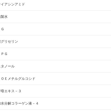
ナイアシンアミド
カロリシェイプ
精製水
ＢＧ
濃グリセリン
ＤＰＧ
エタノール
ＰＯＥメチルグルコシド
酵母エキス－３
加水分解コラーゲン液－４