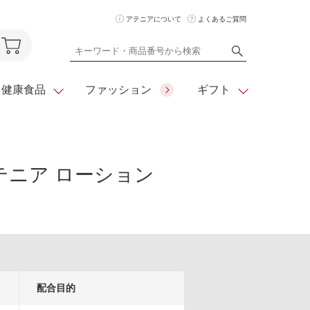
アテニアについて
よくあるご質問
健康食品
ファッション
ギフト
テニア ローション
ア
クレンジング
アイメイク
ダイエットシリーズ
住所を知らな
くても
化粧水
フェイスカラー
ベーシックシリーズ
贈れるeギフト
ム
美容液・クリーム
メイクグッズ
全商品一覧
日やけ止め
お悩みから探す
全商品一覧
配合目的