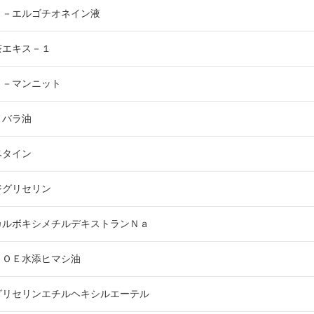
Ｌ－エルゴチオネイン液
茶エキス－１
Ｄ－マンニット
ノバラ油
ベタイン
ジグリセリン
カルボキシメチルデキストランＮａ
ＰＯＥ水添ヒマシ油
グリセリンエチルヘキシルエーテル