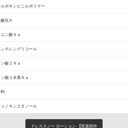
カルボキシビニルポリマー
水酸化Ｋ
クエン酸Ｎａ
ペンチレングリコール
リン酸２Ｎａ
リン酸２水素Ｎａ
香料
フェノキシエタノール
ドレススノー ローション 【医薬部外