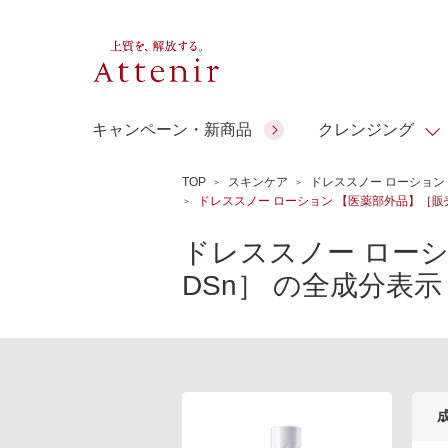
キャンペーン・新商品
クレンジング
TOP
スキンケア
ドレススノー ローション
ドレススノー ローション 【医薬部外品】［販売
スキンクリア クレンズ オイル
人気商品
人気商品
人気商品
人気商品
ギフトサービス
ドレススノー ロー
コラーゲン
DSn］ の全成分表示
アテニア ギ
アロマリチュアル
スペシャルサイト
ドレススノー
ポイントメイク
ビューティスト
フト
＆エイジングケア
EXドリンク
ギフトバッグ
マルチビタミン＆ミネラ
理想肌バランス
シーンから選ぶ
お友達紹介サービス
Make Look
ル
チェックで選ぶ
ご予算から選ぶ
人気ランキング