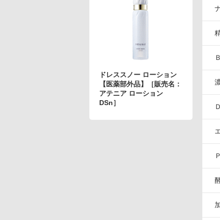
アテニアの「時計美容」
インナースマート
ドレススノー ローション
【医薬部外品】［販売名：
アテニア ローション
DSn］