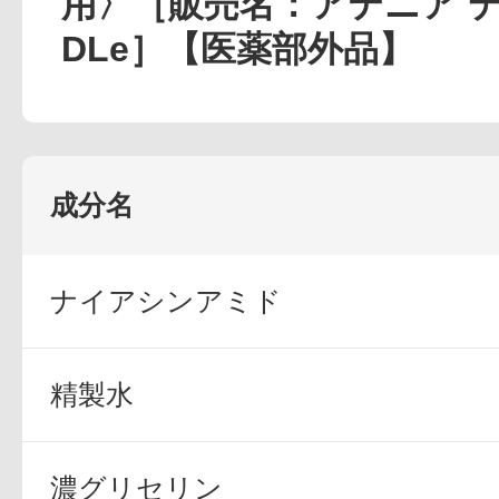
用〉［販売名：アテニア 
定期お届けサ
DLe］【医薬部外品】
スキンケア人気ライン
成分名
ナイアシンアミド
ドレススノー
精製水
ドレスリフト
濃グリセリン