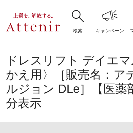
検索
キャンペーン
ドレスリフト デイエ
購入履歴
閲覧履
かえ用〉［販売名：ア
ルジョン DLe］【医
分表示
アテニア
ブランドサイ