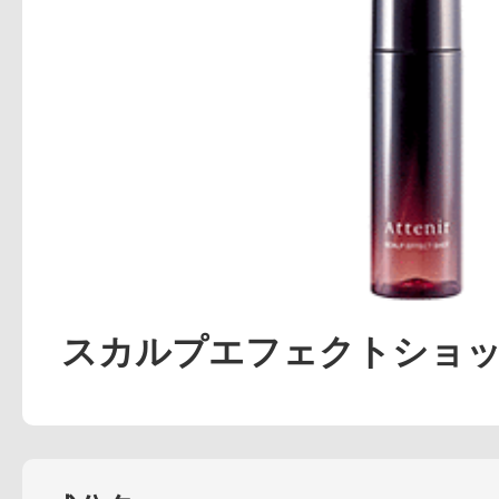
アテニアの「
お友達紹介サ
スカルプエフェクトショ