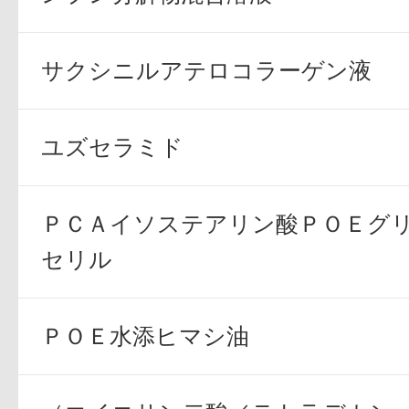
ボディケア
サクシニルアテロコラーゲン液
ユズセラミド
ＰＣＡイソステアリン酸ＰＯＥグ
スキンケア
セリル
ＰＯＥ水添ヒマシ油
メイクアップ