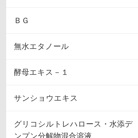
ＢＧ
無水エタノール
プリマモイスト
酵母エキス－１
スキンクリア
サンショウエキス
クレンズオイル
グリコシルトレハロース・水添デ
ンプン分解物混合溶液