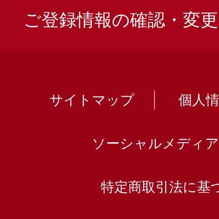
ご登録情報の確認・変更
サイトマップ
個人
ソーシャルメディア
特定商取引法に基