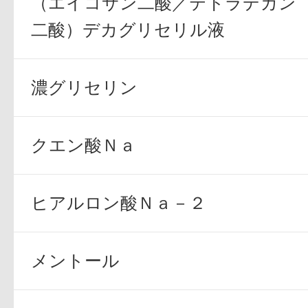
（エイコサン二酸／テトラデカン
二酸）デカグリセリル液
濃グリセリン
健康食品／サプリ
クエン酸Ｎａ
ヒアルロン酸Ｎａ－２
ファッション
メントール