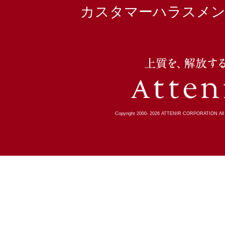
カスタマーハラスメン
Copyright 2000-
2026
ATTENIR CORPORATION All R