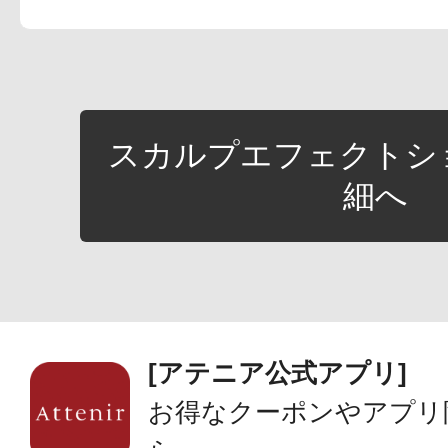
スカルプエフェクトシ
細へ
[アテニア公式アプリ]
お得なクーポンやアプリ