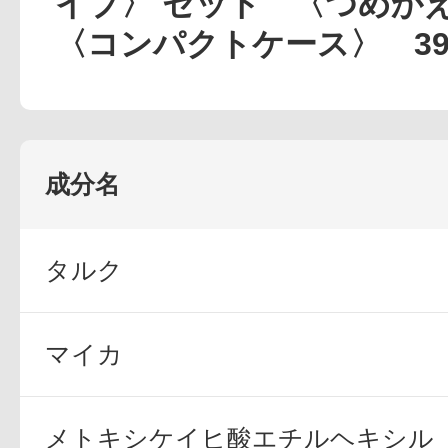
イプ〉 セット 〈つめか
定期お届けサ
〈コンパクトケース〉 39
スキンケア人気ライン
成分名
タルク
ドレススノー
マイカ
ドレスリフト
メトキシケイヒ酸エチルヘキシル