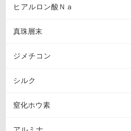
ヒアルロン酸Ｎａ
ギフト
真珠層末
ご利用ガイド
ジメチコン
よくあるご質問
シルク
窒化ホウ素
アルミナ