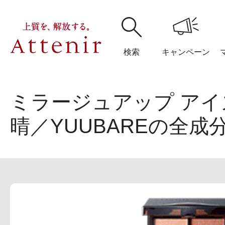
検索
キャンペーン
ミラージュアップ アイズ
購入履歴
閲覧履
晴／YUUBAREの全成
アテニア
ブランドサイ