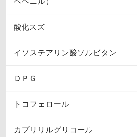
ベヘニル）
ギフト
酸化スズ
ご利用ガイド
イソステアリン酸ソルビタン
ＤＰＧ
よくあるご質問
トコフェロール
カプリリルグリコール