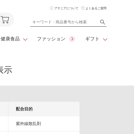
アテニアについて
よくあるご質問
健康食品
ファッション
ギフト
表示
ア
クレンジング
アイメイク
ダイエットシリーズ
住所を知らな
くても
化粧水
フェイスカラー
ベーシックシリーズ
贈れるeギフト
ム
美容液・クリーム
メイクグッズ
全商品一覧
日やけ止め
お悩みから探す
配合目的
全商品一覧
紫外線散乱剤