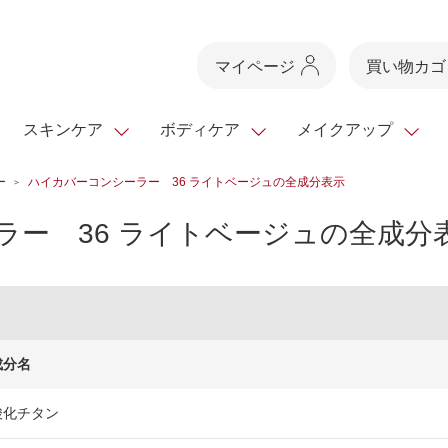
マイページ
買い物カゴ
スキンケア
ボディケア
メイクアップ
ー
ハイカバーコンシーラー 36 ライトベージュの全成分表示
スキンケアTOP
スキンケアTOP
メイクアップTOP
健康食品TOP
ラー 36 ライトベージュの全成分
スキンクリア
ボディケア・ハンドケ
基礎化粧品
ベースメイク
ビューティシリーズ
・フレグランス
クレンズ
ギフトサービス
ドレスリフト
ベースメイク
ビューティーセレクト
クレンジング
洗顔料
マスカラ
青汁シリーズ
オイル 専用ギ
ヘアケア
フト
乳液・ジェル・クリー
リップメイク
ヘルスシリーズ
マスク・パック
全商品一覧
今の時季のおすすめ
成分名
paku☆chanさんの
プリマモイスト
瞳くっきりエイジ
メイクレシピ
メンズケア
酸化チタン
お悩みから探す