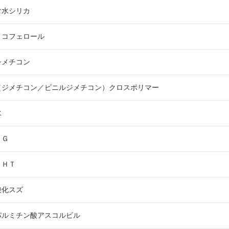
含水シリカ
トコフェロール
シメチコン
（ジメチコン／ビニルジメチコン）クロスポリマー
水
ＢＧ
ＢＨＴ
酸化スズ
パルミチン酸アスコルビル