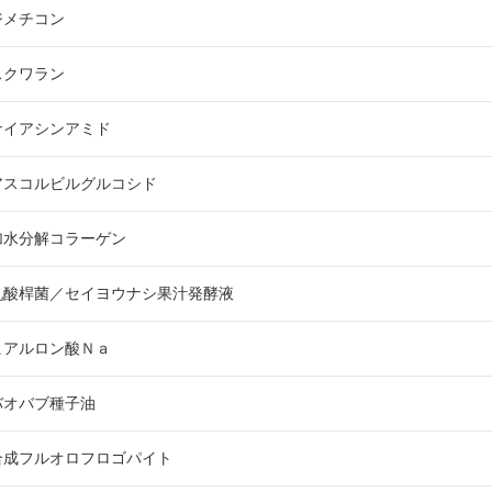
ジメチコン
スクワラン
ナイアシンアミド
アスコルビルグルコシド
加水分解コラーゲン
乳酸桿菌／セイヨウナシ果汁発酵液
ヒアルロン酸Ｎａ
バオバブ種子油
合成フルオロフロゴパイト