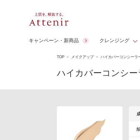
キャンペーン・新商品
クレンジング
TOP
メイクアップ
ハイカバーコンシーラ
スキンクリア クレンズ オイル
人気商品
人気商品
人気商品
人気商品
ギフトサービス
ハイカバーコンシー
コラーゲン
アテニア ギ
アロマリチュアル
スペシャルサイト
ドレススノー
ポイントメイク
ビューティスト
フト
＆エイジングケア
EXドリンク
ギフトバッグ
マルチビタミン＆ミネラ
理想肌バランス
シーンから選ぶ
お友達紹介サービス
Make Look
ル
チェックで選ぶ
ご予算から選ぶ
人気ランキング