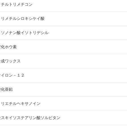
メチルトリメチコン
カロリシェイプ
トリメチルシロキシケイ酸
イソノナン酸イソトリデシル
窒化ホウ素
合成ワックス
ナイロン－１２
酸化亜鉛
トリエチルヘキサノイン
セスキイソステアリン酸ソルビタン