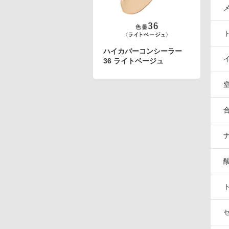
アテニアの「時計美容」
インナースマート
ハイカバーコンシーラー
36 ライトベージュ