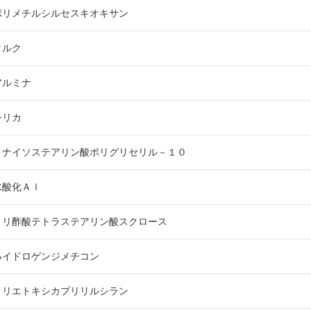
ポリメチルシルセスキオキサン
タルク
アルミナ
シリカ
ノナイソステアリン酸ポリグリセリル－１０
水酸化Ａｌ
トリ酢酸テトラステアリン酸スクロース
ハイドロゲンジメチコン
トリエトキシカプリリルシラン