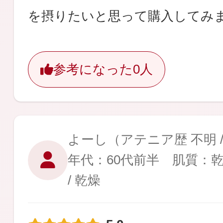
を摂りたいと思って購入してみ
参考になった
0人
よーし
（アテニア歴 不明 
年代：60代前半 肌質：
/ 乾燥