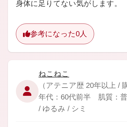
身体に足りてない気がします。
ギフト
参考になった
0人
ご利用ガイド
ねこねこ
よくあるご質問
（アテニア歴 20年以上 /
年代：60代前半 肌質：
/ ゆるみ / シミ