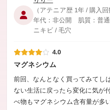
りりー
（アテニア歴 1年 / 購入
年代：非公開 肌質：普通
ニキビ / 毛穴
健康食品／サプリ
4.0
マグネシウム
ファッション
前回、なんとなく買ってみてし
ない生活に戻ったら変化に気が
べ物もマグネシウム含有量が多