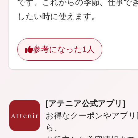
です。これからの季節、仕事で
ギフト
したい時に使えます。
参考になった
1人
ご利用ガイド
よくあるご質問
[アテニア公式アプリ]
お得なクーポンやアプリ
ら、