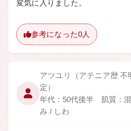
変気に入りました。
ギフト
参考になった
0人
ご利用ガイド
アツユリ
（アテニア歴 不明
よくあるご質問
定）
年代：50代後半 肌質：
み / しわ