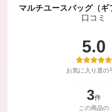
定期お届けサ
マルチユースバッグ（ギ
口コミ
スキンケア人気ライン
5.0
ドレススノー
お気に入り度の
3
件
この商品の
ドレスリフト