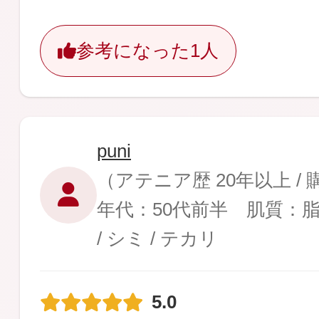
参考になった
1人
puni
（アテニア歴 20年以上 /
年代：50代前半 肌質：
/ シミ / テカリ
5.0