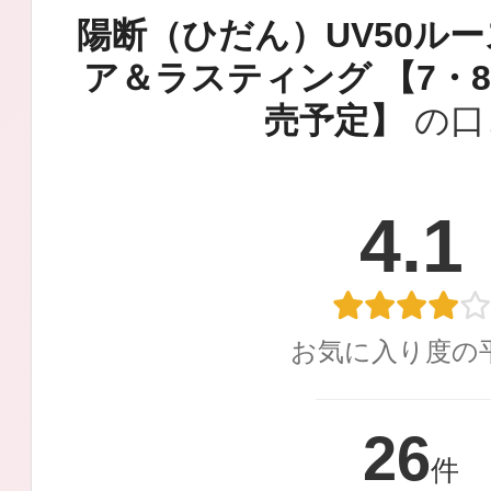
定期お届けサ
陽断（ひだん）UV50ルー
ア＆ラスティング 【7・
売予定】
の口
スキンケア人気ライン
4.1
ドレススノー
お気に入り度の
26
件
ドレスリフト