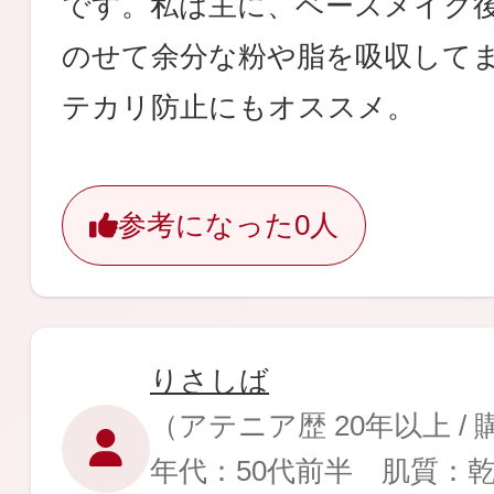
です。私は主に、ベースメイク
ギフト
のせて余分な粉や脂を吸収して
テカリ防止にもオススメ。
ご利用ガイド
参考になった
0人
よくあるご質問
りさしば
（アテニア歴 20年以上 /
年代：50代前半 肌質：