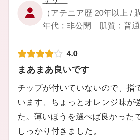
サリー
（アテニア歴 20年以上 /
年代：非公開 肌質：普
健康食品／サプリ
4.0
まあまあ良いです
チップが付いていないので、指
ファッション
います。ちょっとオレンジ味が
た。薄いほうを選べば良かった
しっかり付きました。