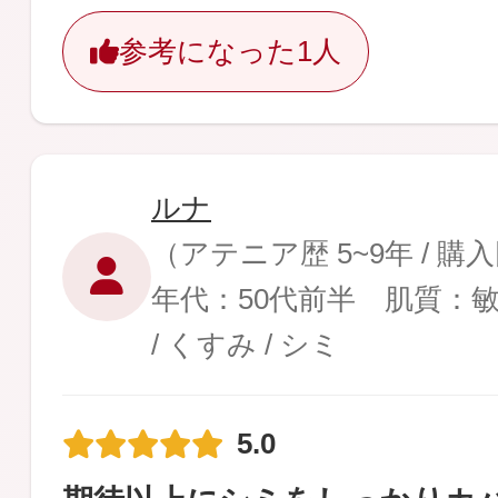
参考になった
1人
ルナ
（アテニア歴 5~9年 / 購
年代：50代前半 肌質：
/ くすみ / シミ
5.0