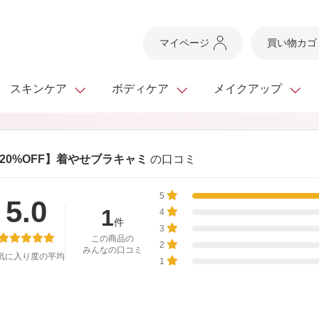
マイページ
買い物カゴ
スキンケア
ボディケア
メイクアップ
スキンケアTOP
スキンケアTOP
メイクアップTOP
健康食品TOP
20%OFF】着やせブラキャミ
の口コミ
ボディケア・ハンドケ
基礎化粧品
ベースメイク
ビューティシリーズ
ッグ
5
スキンクリア クレンズ
・フレグランス
5.0
ギフトサービス
ドレスリフト
ベースメイク
ビューティーセレクト
クレンジング
洗顔料
マスカラ
青汁シリーズ
1
オイル 専用ギフト
4
ら選ぶ
件
ヘアケア
3
ら選ぶ
乳液・ジェル・クリー
リップメイク
ヘルスシリーズ
この商品の
2
みんなの口コミ
気に入り度の平均
キング
マスク・パック
全商品一覧
今の時季のおすすめ
1
paku☆chanさんの
プリマモイスト
瞳くっきりエイジ
メイクレシピ
メンズケア
お悩みから探す