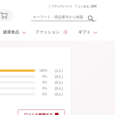
アテニアについて
よくあるご質問
健康食品
ファッション
ギフト
ア
クレンジング
アイメイク
ダイエットシリーズ
(1人)
100%
住所を知らなくても
化粧水
フェイスカラー
ベーシックシリーズ
(0人)
贈れるeギフト
0%
(0人)
0%
ム
美容液・クリーム
メイクグッズ
全商品一覧
(0人)
0%
(0人)
日やけ止め
お悩みから探す
0%
全商品一覧
口コミを投稿する