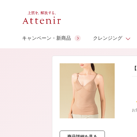
キャンペーン・新商品
クレンジング
スキンクリア クレンズ オイル
人気商品
人気商品
人気商品
人気商品
ギフトサービス
【
コラーゲン
ギフトバ
アロマリチュアル
スペシャルサイト
ドレススノー
ポイントメイク
ビューティスト
アテニア ギフト
＆エイジングケア
シーンか
EXドリンク
ご予算か
お
人気ラン
マルチビタミン＆ミネラ
理想肌バランス
お友達紹介サービス
Make Look
ル
チェックで選ぶ
商品詳細を見る