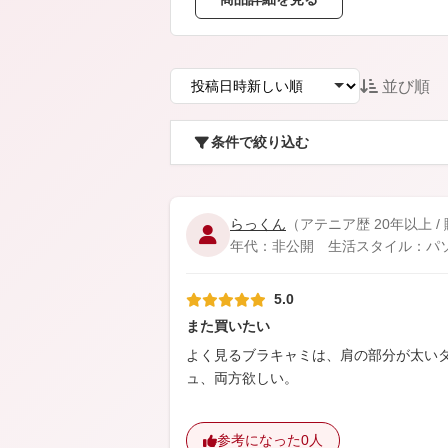
アテニアの「時計美容」
インナースマート
並び順
条件で絞り込む
らっくん
（アテニア歴 20年以上 /
年代：非公開 生活スタイル：パ
5.0
また買いたい
よく見るブラキャミは、肩の部分が太い
ュ、両方欲しい。
参考になった
0人