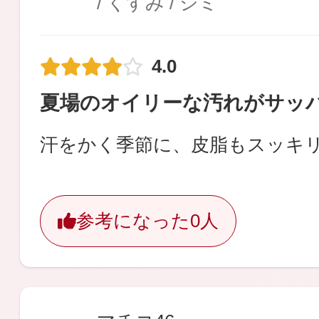
/ くすみ / シミ
4.0
夏場のオイリーな汚れがサッ
汗をかく季節に、皮脂もスッキ
参考になった
0人