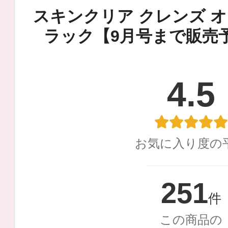
定期お届けサ
スキンクリア クレンズ 
ラック【9月号まで販売
スキンケア人気ライン
4.5
ドレススノー
お気に入り度の
251
件
この商品の
ドレスリフト