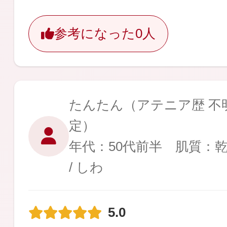
ギフト
参考になった
0人
ご利用ガイド
たんたん
（アテニア歴 不明
定）
よくあるご質問
年代：50代前半 肌質：
/ しわ
5.0