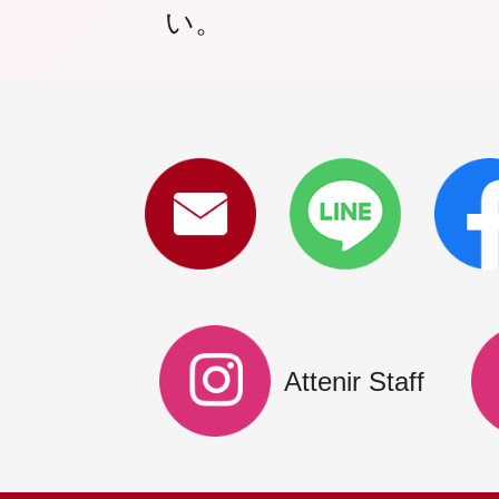
い。
Attenir Staff