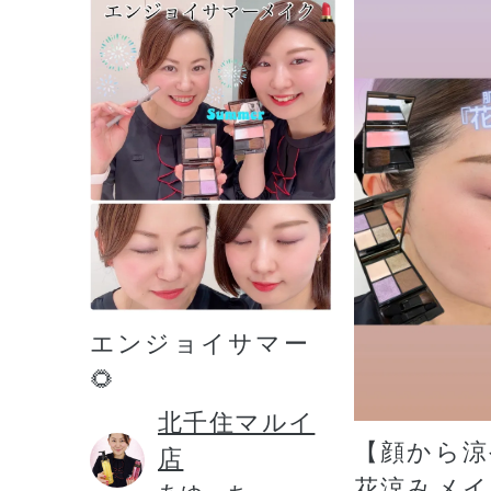
健康食品／サプリ
ファッション
エンジョイサマー
🌻
北千住マルイ
【顔から涼
店
花涼みメイ