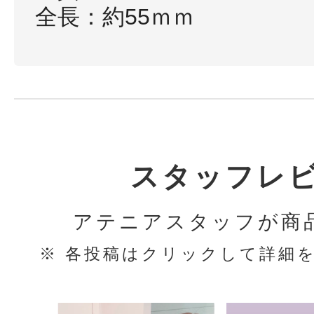
全長：約55ｍｍ
ボディケア
スタッフレ
スキンケア
アテニアスタッフが商
※ 各投稿はクリックして詳細
メイクアップ