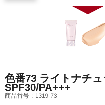
プリマモイスト
スキンクリア
色番73 ライトナチ
クレンズオイル
SPF30/PA+++
商品番号：
1319-73