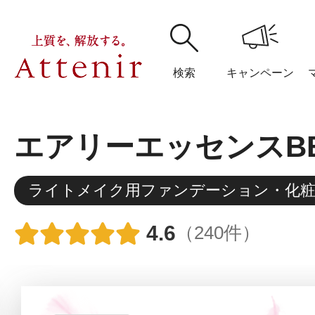
検索
キャンペーン
エアリーエッセンスB
購入履歴
閲覧履
ライトメイク用ファンデーション・化粧
4.6
（240件）
アテニア
ブランドサイ