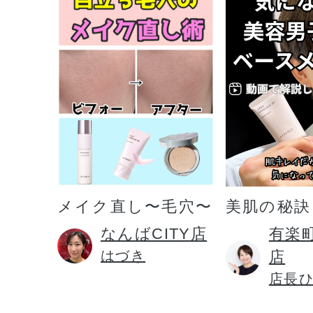
メイク直し〜毛穴〜
美肌の秘訣
なんばCITY店
有楽
はづき
店
店長