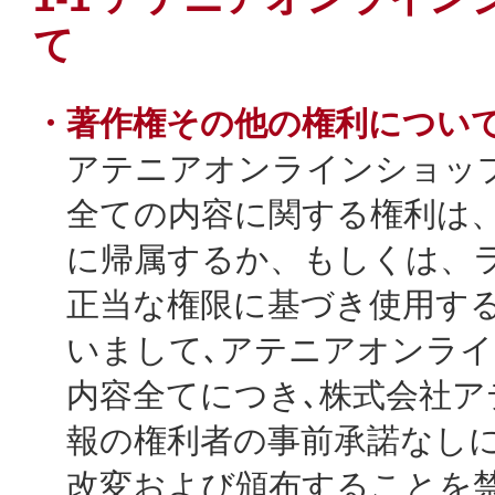
よくあるご質問
て
・著作権その他の権利につい
アテニアオンラインショッ
プリマモイスト
全ての内容に関する権利は
に帰属するか、もしくは、
正当な権限に基づき使用す
スキンクリア
いまして､アテニアオンラ
クレンズオイル
内容全てにつき､株式会社ア
報の権利者の事前承諾なし
改変および頒布することを