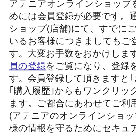
アテニアオンラインショップ
めには会員登録が必要です。
ショップ(店舗)にて、すでに
アテニアの「
3. ご注文方法
いるお客様につきましてもご
す。大変お手数をおかけしま
員の登録
をご覧になり、登録
4. アテニア ポイント
プロ
す。会員登録して頂きますと｢
お友達紹介サ
について
｢購入履歴｣からもワンクリッ
ます。ご都合にあわせてご利
(アテニアのオンラインショ
5. お支払いについて
様の情報を守るためにセキュアサ