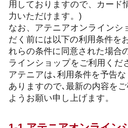
定期お届けサ
用しておりますので、カード
力いただけます。)
なお、アテニアオンラインシ
6. 配送について
だく前には以下の利用条件を
スキンケア人気ライン
れらの条件に同意された場合
ラインショップをご利用くだ
7. 商品の返品について
アテニアは､利用条件を予告
ドレススノー
ありますので､最新の内容を
ようお願い申し上げます。
8. 領収書について
ドレスリフト
1-1 アテニアオンライ