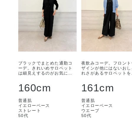
ブラックでまとめた通勤コ
夜飲みコーデ。フロント
ーデ。きれいめサロペット
ザインが他にはないおし
は細見えするのがお気に入
れさがあるサロペットを
り。パンプスとレザーバッ
イントに。涼しいのもう
グできれいめにまとめまし
しいです。サイズはフリ
160cm
161cm
たが、スニーカーやTシャツ
サイズです。
と合わせてもいいですね。
ブラウスはM、サロペット
普通肌
普通肌
はフリーサイズを着ていま
イエローベース
イエローベース
す。
ストレート
ウエーブ
50代
50代