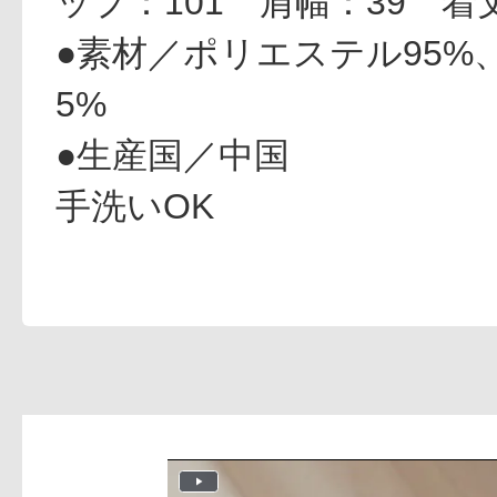
ップ：101 肩幅：39 着丈
ギフト
●素材／ポリエステル95%
5%
●生産国／中国
ご利用ガイド
手洗いOK
よくあるご質問
P