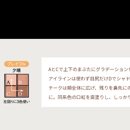
AとCで上下のまぶたにグラデーション
アイラインは使わず目尻だけDでシャ
チークは頬全体に広げ、残りを鼻先に
に。同系色の口紅を直塗りし、しっか