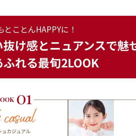
もとことん
HAPPYに！
い抜け感と
ニュアンスで魅
ふれる最旬2LOOK
01
LOOK
シュカジュアル