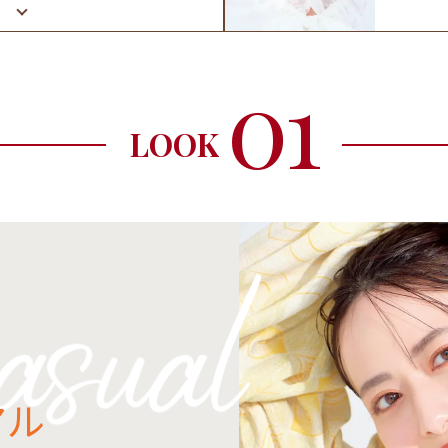
01
LOOK
アル