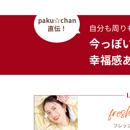
paku☆chan
自分も周り
直伝！
今っぽ
幸福感あ
フレッ