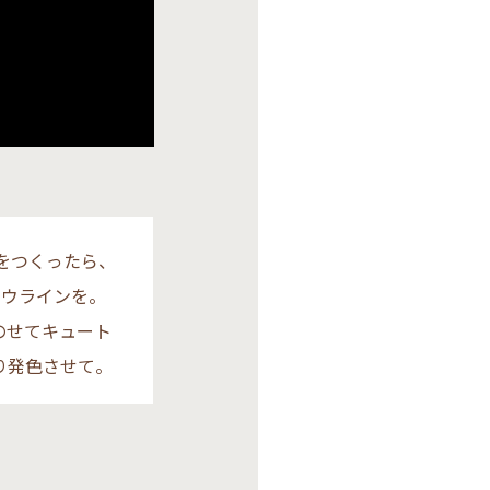
をつくったら、
ドウラインを。
のせてキュート
り発色させて。