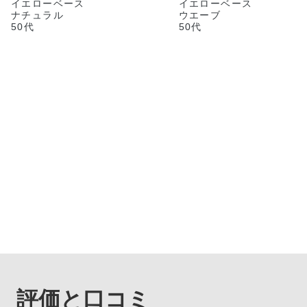
イエローベース
イエローベース
す。 トップスM、パンツフリー
ナチュラル
ウエーブ
サイズを着ています。
50代
50代
評価と口コミ