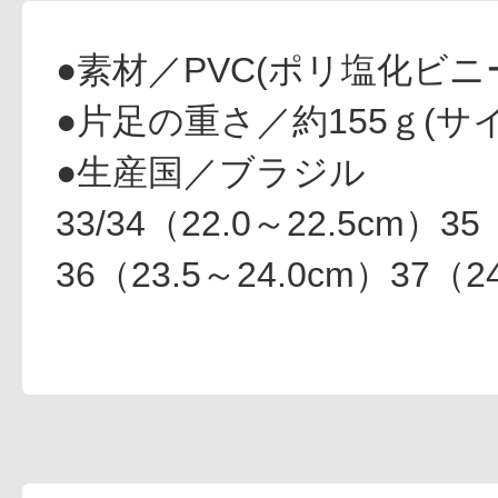
ギフト
●素材／PVC(ポリ塩化ビニ
●片足の重さ／約155ｇ(サ
●生産国／ブラジル
ご利用ガイド
33/34（22.0～22.5cm）35
36（23.5～24.0cm）37（2
よくあるご質問