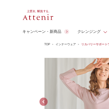
キャンペーン・新商品
クレンジング
TOP
インナーウェア
リカバリーサポート
スキンクリア クレンズ オイル
人気商品
人気商品
人気商品
人気商品
ギフトサービス
コラーゲン
アテニア ギ
アロマリチュアル
スペシャルサイト
ドレススノー
ポイントメイク
ビューティスト
フト
＆エイジングケア
EXドリンク
ギフトバッグ
マルチビタミン＆ミネラ
理想肌バランス
シーンから選ぶ
お友達紹介サービス
Make Look
ル
チェックで選ぶ
ご予算から選ぶ
人気ランキング