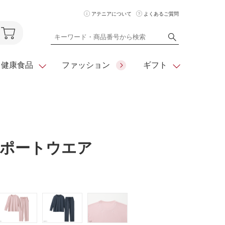
アテニアについて
よくあるご質問
健康食品
ファッション
ギフト
ア
クレンジング
アイメイク
ダイエットシリーズ
住所を知らな
ポートウエア
くても
化粧水
フェイスカラー
ベーシックシリーズ
贈れるeギフト
ム
美容液・クリーム
メイクグッズ
全商品一覧
日やけ止め
お悩みから探す
全商品一覧