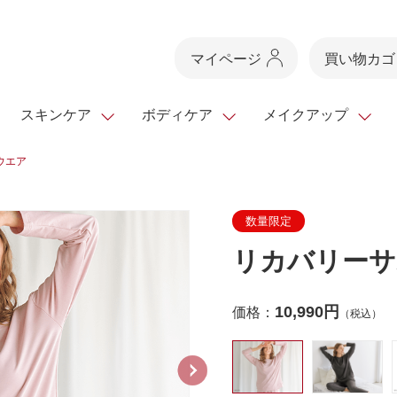
マイページ
買い物カゴ
スキンケア
ボディケア
メイクアップ
ウエア
スキンケアTOP
スキンケアTOP
メイクアップTOP
健康食品TOP
数量限定
スキンクリア
ボディケア・ハンドケ
基礎化粧品
ベースメイク
ビューティシリーズ
・フレグランス
クレンズ
リカバリーサ
ギフトサービス
ドレスリフト
ベースメイク
ビューティーセレクト
クレンジング
洗顔料
マスカラ
青汁シリーズ
オイル 専用ギ
ヘアケア
フト
乳液・ジェル・クリー
リップメイク
ヘルスシリーズ
10,990円
価格：
（税込）
マスク・パック
全商品一覧
今の時季のおすすめ
paku☆chanさんの
プリマモイスト
瞳くっきりエイジ
メイクレシピ
メンズケア
お悩みから探す