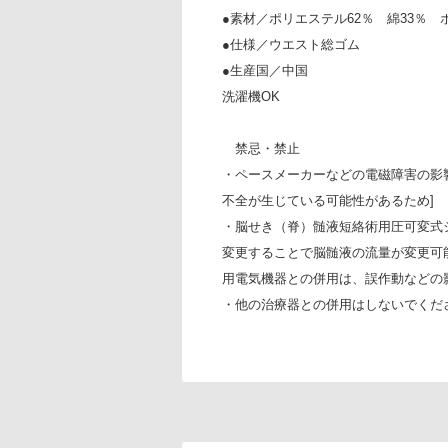
●素材／ポリエステル62％ 綿33％ 
●仕様／ウエスト総ゴム
●生産国／中国
洗濯機OK
禁忌・禁止
・ペースメーカーなどの電磁障害の影
不全が生じている可能性があるため]
・脳せき（脊）髄液短絡術用圧可変式
変更することで脳髄液の流量が変更可
用電気機器との併用は、誤作動などの
・他の治療器との併用はしないでくだ