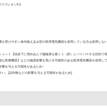
ポリウレタン5％
響を受けやすい体内植え込み型の医用電気機器を使用している方は使用しない
シャント【頭皮下に埋め込んで脳髄液を腹くう（腔）にバイパスする目的で
能な医療機器】などの磁器影響を受ける可能性のある医用電気機器を使用し
影響を与える可能性があるため〕
さい。[誤作動などの影響を与える可能性があるため]