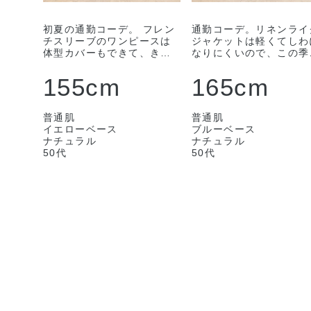
初夏の通勤コーデ。 フレン
通勤コーデ。リネンライ
チスリーブのワンピースは
ジャケットは軽くてしわ
体型カバーもできて、きれ
なりにくいので、この季
いにみえるのでお気に入
のマストアイテム。家で
り。シアーカーディガンを
えるのもうれしいですね
155cm
165cm
羽織れば、さらに顔映りも
同じ素材のフレンチ袖ワ
よく元気に見える気がしま
ピースと合わせるとさら
す。 二の腕もカモフラージ
きちんと見えします。朝
普通肌
普通肌
ュできます。 カーディガン
コーデもらくちんです。
イエローベース
ブルーベース
フリーサイズ、ワンピース
イズはLです。
ナチュラル
ナチュラル
Ｍサイズを着ています。
50代
50代